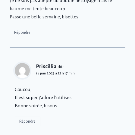
Je ne suis pas adepte du double nettoyage mais le
baume me tente beaucoup.
Passe une belle semaine, bisettes
Répondre
Priscillia
dit :
18 juin 2023 à 22 h 17 min
Coucou,
Il est super j’adore l’utiliser.
Bonne soirée, bisous
Répondre