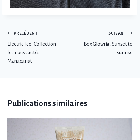
Navigation
PRÉCÉDENT
SUIVANT
Electric Feel Collection :
Box Glowria : Sunset to
de
les nouveautés
Sunrise
l’article
Manucurist
Publications similaires