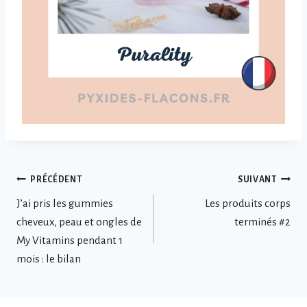
Navigation
PRÉCÉDENT
SUIVANT
J’ai pris les gummies
Les produits corps
de
cheveux, peau et ongles de
terminés #2
l’article
My Vitamins pendant 1
mois : le bilan